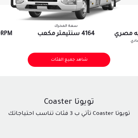
سعة المحرك
4164 سنتيمتر مكعب
0RPM
ادي
شاهد جميع الفئات
تويوتا Coaster
تويوتا Coaster تأتي ب 3 فئات تناسب احتياجاتك