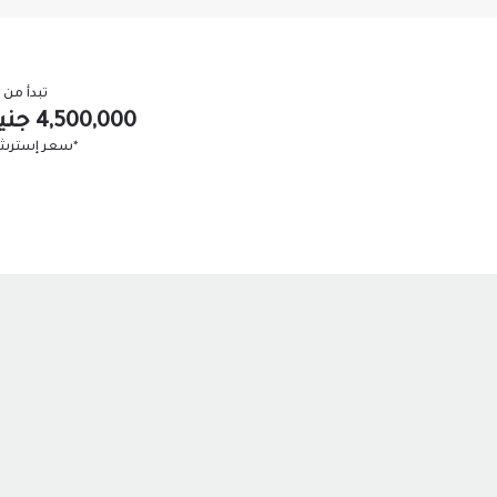
تبدأ من
4,500,000 جنيه مصري
*سعر إسترش