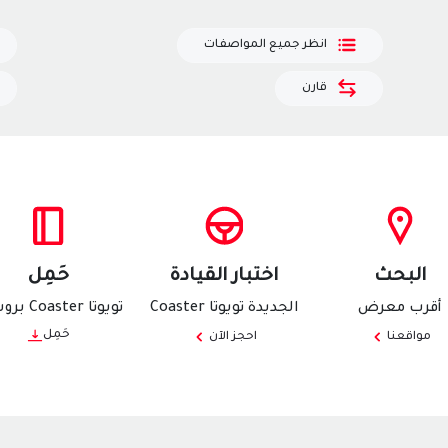
انظر جميع المواصفات
قارن
البحث
اختبار القيادة
حَمِل
أقرب معرض
الجديدة تويوتا Coaster
تويوتا Coaster بروشور
حَمِل
مواقعنا
احجز الآن