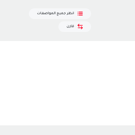
انظر جميع المواصفات
قارن
Item
1
of
3