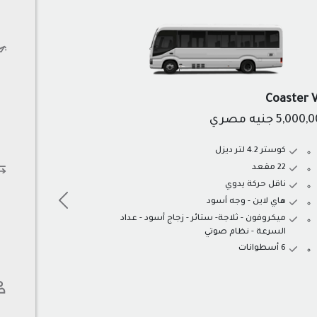
Coaster 
5,000,
جنيه مصري
كوستر 4.2 لتر ديزل
22 مقعد
ناقل حركة يدوي
هاي لاين - وجه أسود
ميكروفون - ثلاجة- ستائر - زجاج أسود - عداد
السرعة - نظام صوتي
6 أسطوانات