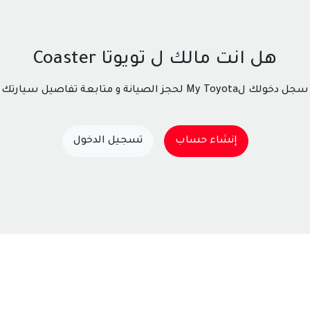
هل انت مالك ل تويوتا Coaster
سجل دخولك لMy Toyota لحجز الصيانة و متابعة تفاصيل سيارتك
إنشاء حساب
تسجيل الدخول